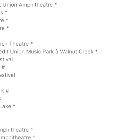
it Union Amphitheatre *
s *
re *
re *
ach Theatre *
edit Union Music Park à Walnut Creek *
tival
 #
stival
rk #
c
Lake ^
mphitheatre ^
Amphitheatre ^