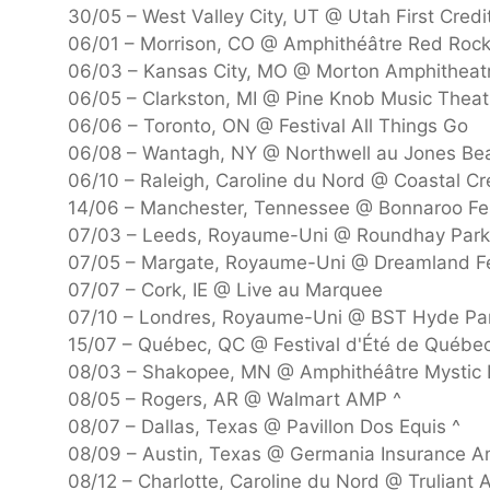
30/05 – West Valley City, UT @ Utah First Cred
06/01 – Morrison, CO @ Amphithéâtre Red Rock
06/03 – Kansas City, MO @ Morton Amphitheat
06/05 – Clarkston, MI @ Pine Knob Music Theat
06/06 – Toronto, ON @ Festival All Things Go
06/08 – Wantagh, NY @ Northwell au Jones Be
06/10 – Raleigh, Caroline du Nord @ Coastal Cr
14/06 – Manchester, Tennessee @ Bonnaroo Fes
07/03 – Leeds, Royaume-Uni @ Roundhay Park
07/05 – Margate, Royaume-Uni @ Dreamland Fe
07/07 – Cork, IE @ Live au Marquee
07/10 – Londres, Royaume-Uni @ BST Hyde Pa
15/07 – Québec, QC @ Festival d'Été de Québe
08/03 – Shakopee, MN @ Amphithéâtre Mystic 
08/05 – Rogers, AR @ Walmart AMP ^
08/07 – Dallas, Texas @ Pavillon Dos Equis ^
08/09 – Austin, Texas @ Germania Insurance A
08/12 – Charlotte, Caroline du Nord @ Truliant 