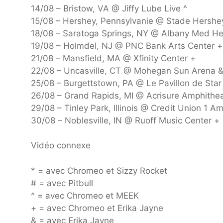
14/08 – Bristow, VA @ Jiffy Lube Live ^
15/08 – Hershey, Pennsylvanie @ Stade Hershe
18/08 – Saratoga Springs, NY @ Albany Med H
19/08 – Holmdel, NJ @ PNC Bank Arts Center +
21/08 – Mansfield, MA @ Xfinity Center +
22/08 – Uncasville, CT @ Mohegan Sun Arena 
25/08 – Burgettstown, PA @ Le Pavillon de Star
26/08 – Grand Rapids, MI @ Acrisure Amphithea
29/08 – Tinley Park, Illinois @ Credit Union 1 A
30/08 – Noblesville, IN @ Ruoff Music Center +
Vidéo connexe
* = avec Chromeo et Sizzy Rocket
# = avec Pitbull
^ = avec Chromeo et MEEK
+ = avec Chromeo et Erika Jayne
& = avec Erika Jayne