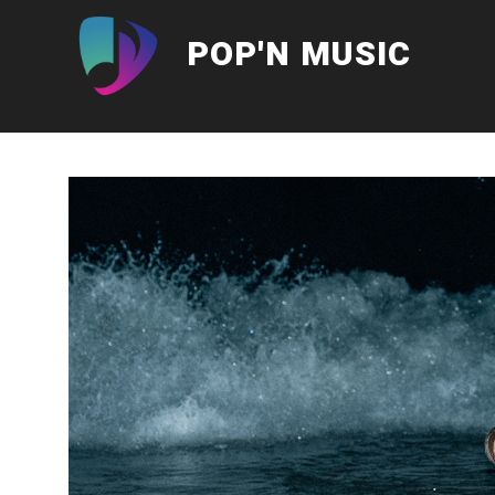
Aller
au
POP'N MUSIC
contenu