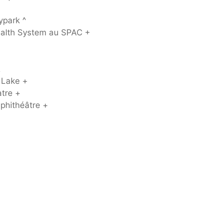
ypark ^
ealth System au SPAC +
&
 Lake +
tre +
mphithéâtre +