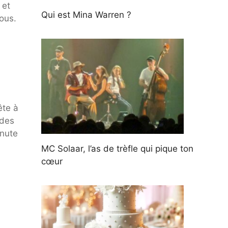
 et
Qui est Mina Warren ?
tous.
ête à
 des
inute
MC Solaar, l’as de trèfle qui pique ton
cœur