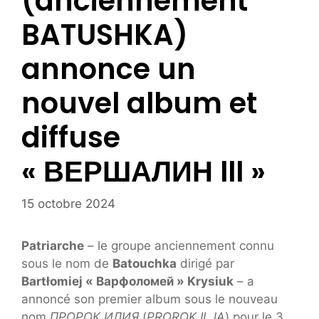
(anciennement
BATUSHKA)
annonce un
nouvel album et
diffuse
« ВЕРШАЛИН III »
15 octobre 2024
Patriarche
– le groupe anciennement connu
sous le nom de
Batouchka
dirigé par
Bartłomiej « Варфоломей » Krysiuk
– a
annoncé son premier album sous le nouveau
nom
ПРОРОК ИЛИЯ
(
PROROK ILJA
) pour le 3