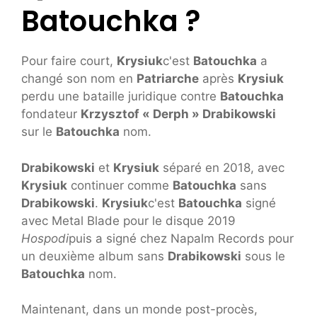
Batouchka ?
Pour faire court,
Krysiuk
c'est
Batouchka
a
changé son nom en
Patriarche
après
Krysiuk
perdu une bataille juridique contre
Batouchka
fondateur
Krzysztof « Derph » Drabikowski
sur le
Batouchka
nom.
Drabikowski
et
Krysiuk
séparé en 2018, avec
Krysiuk
continuer comme
Batouchka
sans
Drabikowski
.
Krysiuk
c'est
Batouchka
signé
avec Metal Blade pour le disque 2019
Hospodi
puis a signé chez Napalm Records pour
un deuxième album sans
Drabikowski
sous le
Batouchka
nom.
Maintenant, dans un monde post-procès,