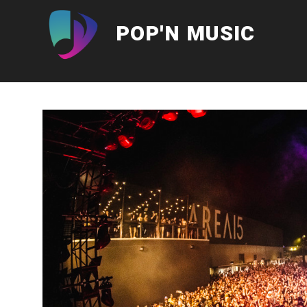
Aller
au
POP'N MUSIC
contenu