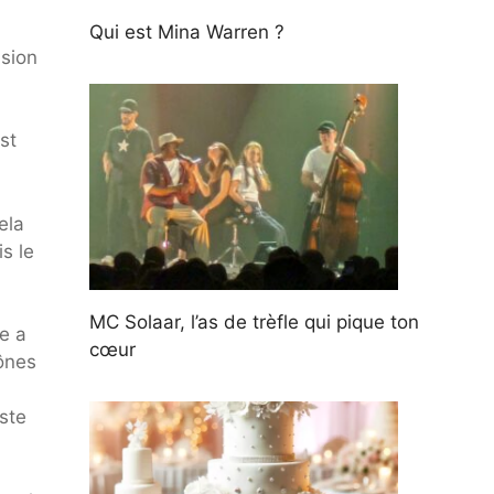
Qui est Mina Warren ?
asion
st
ela
s le
MC Solaar, l’as de trèfle qui pique ton
e a
cœur
ônes
ste