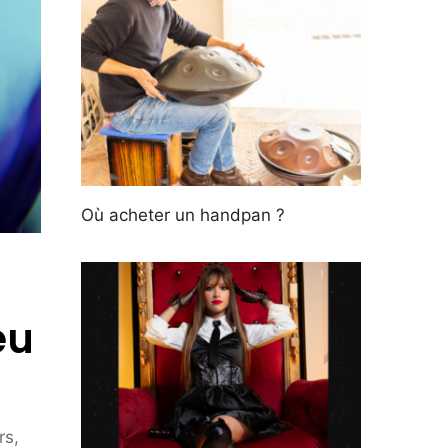
Où acheter un handpan ?
eu
rs,