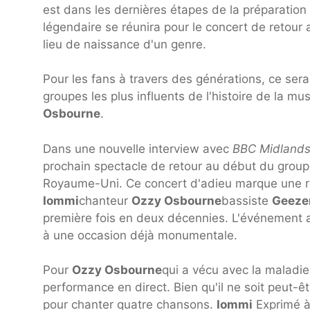
est dans les dernières étapes de la préparation
légendaire se réunira pour le concert de retour a
lieu de naissance d'un genre.
Pour les fans à travers des générations, ce sera
groupes les plus influents de l'histoire de la mu
Osbourne
.
Dans une nouvelle interview avec
BBC Midlands
prochain spectacle de retour au début du groupe,
Royaume-Uni. Ce concert d'adieu marque une ré
Iommi
chanteur
Ozzy Osbourne
bassiste
Geezer
première fois en deux décennies. L'événement au
à une occasion déjà monumentale.
Pour
Ozzy Osbourne
qui a vécu avec la maladie
performance en direct. Bien qu'il ne soit peut-ê
pour chanter quatre chansons.
Iommi
Exprimé à l