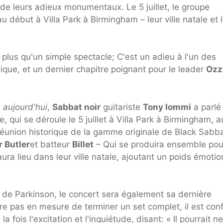
 de leurs adieux monumentaux. Le 5 juillet, le groupe
u début à Villa Park à Birmingham – leur ville natale et 
 plus qu'un simple spectacle; C'est un adieu à l'un des
sique, et un dernier chapitre poignant pour le leader
Ozz
 aujourd'hui
,
Sabbat noir
guitariste
Tony Iommi
a parlé
 qui se déroule le 5 juillet à Villa Park à Birmingham, a
union historique de la gamme originale de Black Sabba
 Butler
et batteur
Billet
– Qui se produira ensemble pou
ra lieu dans leur ville natale, ajoutant un poids émotio
 de Parkinson, le concert sera également sa dernière
tre pas en mesure de terminer un set complet, il est con
a fois l'excitation et l'inquiétude, disant: « Il pourrait n