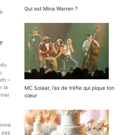
Qui est Mina Warren ?
le
y
 du
u
th –
r la
MC Solaar, l’as de trèfle qui pique ton
nnel
cœur
firmé
e pas