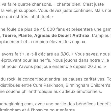
l va faire quatre chansons. Il chante bien. C'est juste
 la vie, je suppose. Vous devez juste continuer. Mais no
e qui est très inhabituel. »
r une foule de plus de 40 000 fans et présentera une g
,
Tuerre
,
Plante
,
Agneau de Dieu
et
Anthrax
. L'ampleu
placement et la réunion élèvent les enjeux.
avons fait », a-t-il déclaré au
BBC
. « Vous savez, nous
éprouvant pour les nerfs. Nous jouons dans notre ville
, et nous n'avons pas joué ensemble depuis 20 ans. »
du rock, le concert soutiendra les causes caritatives. T
distribués entre Cure Parkinson, Birmingham Children's
 une couche philanthropique aux adieux émotionnels.
thebeginning.com, avec une partie des bénéfices bénéfic
Birmingham et à l'hospice pour enfants.