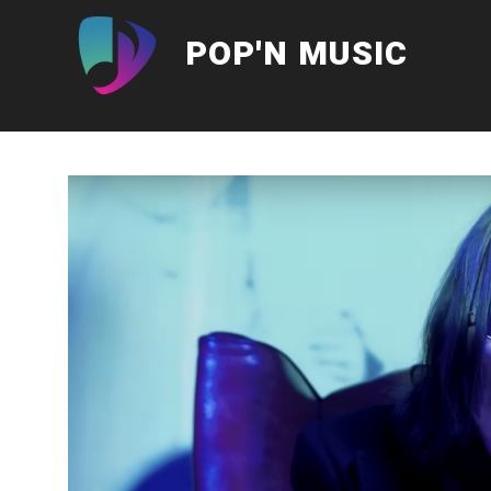
Aller
au
POP'N MUSIC
contenu