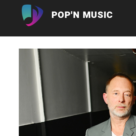
Aller
au
POP'N MUSIC
contenu