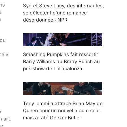
ans
Syd et Steve Lacy, des internautes,
à
se délectent d'une romance
n
désordonnée : NPR
 du
Smashing Pumpkins fait ressortir
ce »
Barry Williams du Brady Bunch au
pré-show de Lollapalooza
Tony Iommi a attrapé Brian May de
Queen pour un nouvel album solo,
on
mais a raté Geezer Butler
 art.
de