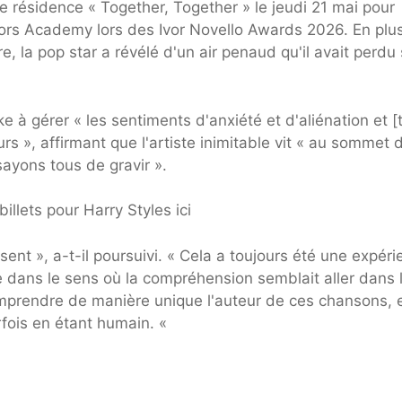
e résidence « Together, Together » le jeudi 21 mai pour
Ivors Academy lors des Ivor Novello Awards 2026. En plu
re, la pop star a révélé d'un air penaud qu'il avait perdu
 à gérer « les sentiments d'anxiété et d'aliénation et [
 », affirmant que l'artiste inimitable vit « au sommet 
yons tous de gravir ».
illets pour Harry Styles ici
ent », a-t-il poursuivi. « Cela a toujours été une expér
se dans le sens où la compréhension semblait aller dans 
omprendre de manière unique l'auteur de ces chansons, 
rfois en étant humain. «