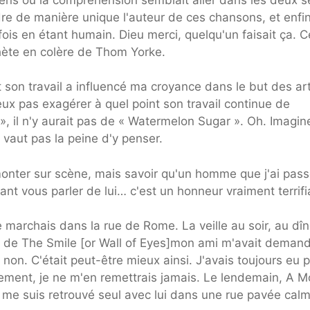
dre de manière unique l'auteur de ces chansons, et enfi
fois en étant humain. Dieu merci, quelqu'un faisait ça. C
phète en colère de Thom Yorke.
nt son travail a influencé ma croyance dans le but des ar
eux pas exagérer à quel point son travail continue de
 », il n'y aurait pas de « Watermelon Sugar ». Oh. Imagin
vaut pas la peine d'y penser.
monter sur scène, mais savoir qu'un homme que j'ai pas
nt vous parler de lui… c'est un honneur vraiment terrifi
e marchais dans la rue de Rome. La veille au soir, au dîn
on de The Smile [or Wall of Eyes]mon ami m'avait demand
e non. C'était peut-être mieux ainsi. J'avais toujours eu 
lement, je ne m'en remettrais jamais. Le lendemain, A 
 me suis retrouvé seul avec lui dans une rue pavée calm