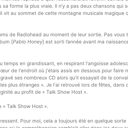
 sa forme la plus vraie. Il n’y a pas deux chansons qui 
 il vit au sommet de cette montagne musicale magique 
bums de Radiohead au moment de leur sortie. Pas vous 
lbum [
Pablo Honey
] est sorti l’année avant ma naissanc
du temps en grandissant, en respirant l'angoisse adoles
ur de l'endroit où j'étais assis en dessous pour faire 
 gravé ses nombreux CD alors qu'il essayait de la conva
les plus étranges ». Je l'ai retrouvé lors de fêtes, dans 
inité au profit de « Talk Show Host ».
de « Talk Show Host ».
ressent. Pour moi, cela a toujours été en quelque sorte
 sens où la compréhension semblait aller dans les deux s