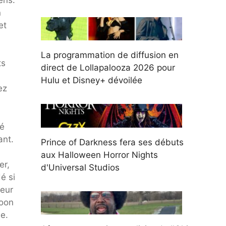
n
et
La programmation de diffusion en
ts
direct de Lollapalooza 2026 pour
Hulu et Disney+ dévoilée
ez
sé
ant.
Prince of Darkness fera ses débuts
aux Halloween Horror Nights
er,
d'Universal Studios
é si
peur
Moon
e.