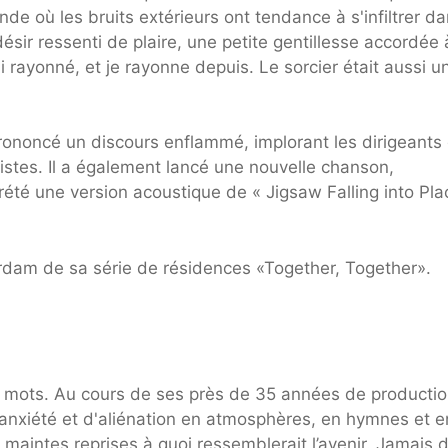
monde où les bruits extérieurs ont tendance à s'infiltrer d
sir ressenti de plaire, une petite gentillesse accordée 
ai rayonné, et je rayonne depuis. Le sorcier était aussi u
rononcé un discours enflammé, implorant les dirigeants
istes. Il a également lancé une nouvelle chanson,
rété une version acoustique de « Jigsaw Falling into Pla
erdam de sa série de résidences «Together, Together».
s mots. Au cours de ses près de 35 années de producti
'anxiété et d'aliénation en atmosphères, en hymnes et en
à maintes reprises à quoi ressemblerait l’avenir. Jamais 