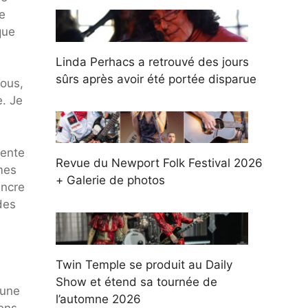
se
que
Linda Perhacs a retrouvé des jours
sûrs après avoir été portée disparue
tous,
e. Je
cente
Revue du Newport Folk Festival 2026
mes
+ Galerie de photos
incre
des
Twin Temple se produit au Daily
Show et étend sa tournée de
 une
l’automne 2026
ens.