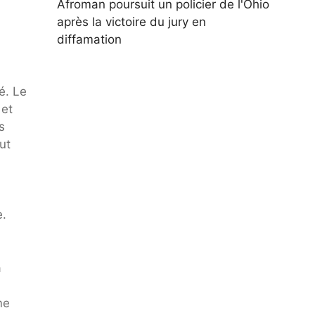
Afroman poursuit un policier de l'Ohio
après la victoire du jury en
diffamation
é. Le
 et
s
ut
e.
a
me