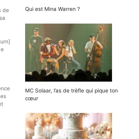
Qui est Mina Warren ?
s de
 sa
turn]
de
ience
MC Solaar, l’as de trèfle qui pique ton
les
cœur
et