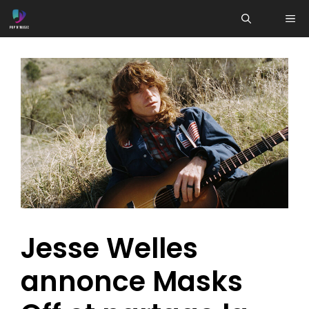
Aller
ME
au
contenu
Jesse Welles
annonce Masks