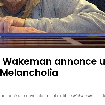
ick Wakeman annonce 
 Melancholia
a annoncé un nouvel album solo intitulé
Mélancolie
sorti l