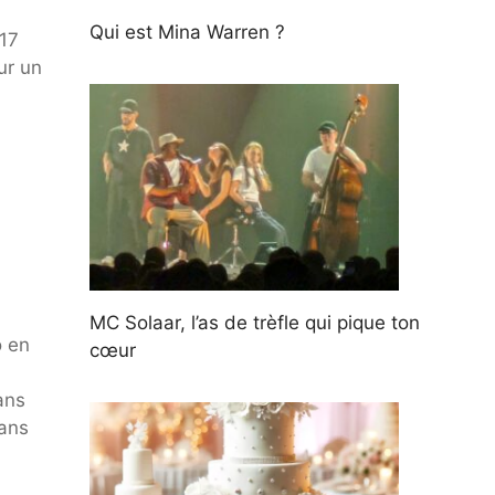
Qui est Mina Warren ?
017
ur un
MC Solaar, l’as de trèfle qui pique ton
o en
cœur
ans
dans