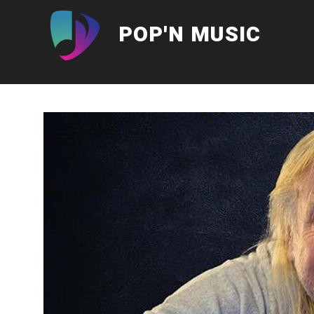
Aller
au
POP'N MUSIC
contenu