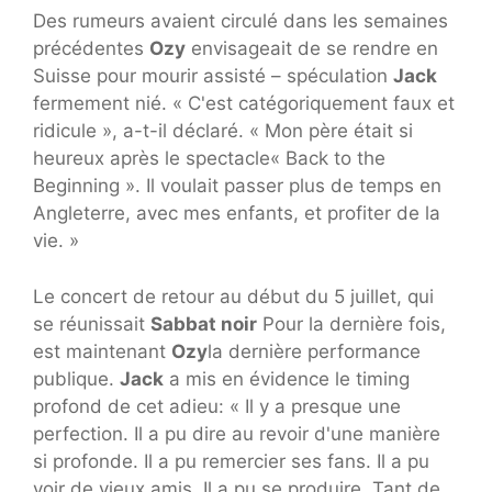
Des rumeurs avaient circulé dans les semaines
précédentes
Ozy
envisageait de se rendre en
Suisse pour mourir assisté – spéculation
Jack
fermement nié. « C'est catégoriquement faux et
ridicule », a-t-il déclaré. « Mon père était si
heureux après le spectacle« Back to the
Beginning ». Il voulait passer plus de temps en
Angleterre, avec mes enfants, et profiter de la
vie. »
Le concert de retour au début du 5 juillet, qui
se réunissait
Sabbat noir
Pour la dernière fois,
est maintenant
Ozy
la dernière performance
publique.
Jack
a mis en évidence le timing
profond de cet adieu: « Il y a presque une
perfection. Il a pu dire au revoir d'une manière
si profonde. Il a pu remercier ses fans. Il a pu
voir de vieux amis. Il a pu se produire. Tant de