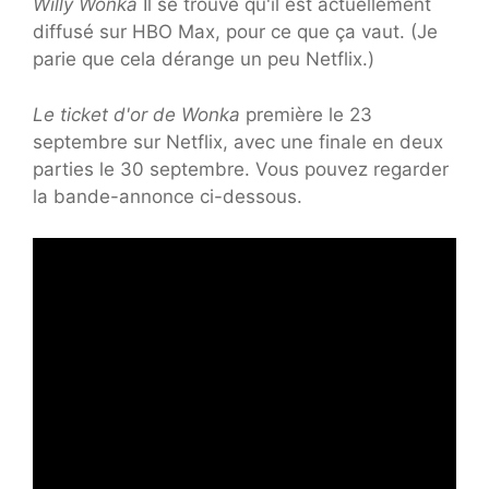
Willy Wonka
Il se trouve qu'il est actuellement
diffusé sur HBO Max, pour ce que ça vaut. (Je
parie que cela dérange un peu Netflix.)
Le ticket d'or de Wonka
première le 23
septembre sur Netflix, avec une finale en deux
parties le 30 septembre. Vous pouvez regarder
la bande-annonce ci-dessous.