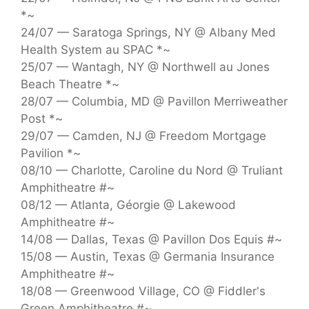
*~
24/07 — Saratoga Springs, NY @ Albany Med
Health System au SPAC *~
25/07 — Wantagh, NY @ Northwell au Jones
Beach Theatre *~
28/07 — Columbia, MD @ Pavillon Merriweather
Post *~
29/07 — Camden, NJ @ Freedom Mortgage
Pavilion *~
08/10 — Charlotte, Caroline du Nord @ Truliant
Amphitheatre #~
08/12 — Atlanta, Géorgie @ Lakewood
Amphitheatre #~
14/08 — Dallas, Texas @ Pavillon Dos Equis #~
15/08 — Austin, Texas @ Germania Insurance
Amphitheatre #~
18/08 — Greenwood Village, CO @ Fiddler's
Green Amphitheatre #~