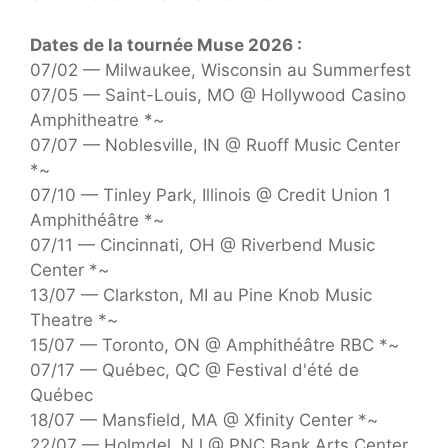
Dates de la tournée Muse 2026 :
07/02 — Milwaukee, Wisconsin au Summerfest
07/05 — Saint-Louis, MO @ Hollywood Casino
Amphitheatre *~
07/07 — Noblesville, IN @ Ruoff Music Center
*~
07/10 — Tinley Park, Illinois @ Credit Union 1
Amphithéâtre *~
07/11 — Cincinnati, OH @ Riverbend Music
Center *~
13/07 — Clarkston, MI au Pine Knob Music
Theatre *~
15/07 — Toronto, ON @ Amphithéâtre RBC *~
07/17 — Québec, QC @ Festival d'été de
Québec
18/07 — Mansfield, MA @ Xfinity Center *~
22/07 — Holmdel, NJ @ PNC Bank Arts Center