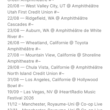
20/08 — West Valley City, UT @ Amphithéâtre
Utah First Credit Union #~
22/08 — Ridgefield, WA @ Amphithéâtre
Cascades #~
23/08 — Auburn, WA @ Amphithéâtre de White
River #~
26/08 — Wheatland, Californie @ Toyota
Amphithéâtre #~
27/08 — Mountain View, Californie @ Shoreline
Amphitheatre #~
29/08 — Chula Vista, Californie @ Amphithéâtre
North Island Credit Union #~
31/08 — Los Angeles, Californie @ Hollywood
Bowl #~
19/09 – Las Vegas, NV @ iHeartRadio Music
Festival 2026
11/12 – Manchester, Royaume-Uni @ Co-op Live