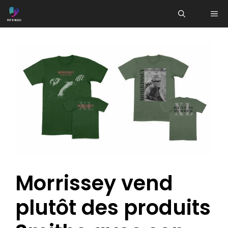
Aller
ME
au
contenu
Morrissey vend
plutôt des produits