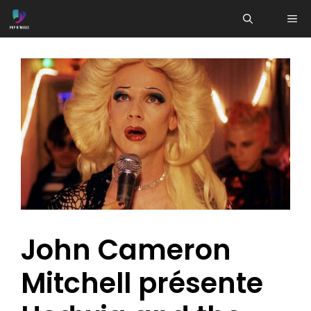
Aller
ME
au
contenu
John Cameron
Mitchell présente