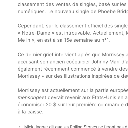
classement des ventes de singles, basé sur les
numériques. Le nouveau single de Phoebe Bridge
Cependant, sur le classement officiel des singl
« Notre-Dame » est introuvable. Actuellement, 
Me In », en est à sa 15e semaine au n°1.
Ce dernier grief intervient après que Morrissey a
accusant son ancien coéquipier Johnny Marr d'avo
également récemment commencé à vendre des t-s
Morrissey » sur des illustrations inspirées de 
Morrissey est actuellement sur la partie europ
mensonge
et devrait revenir aux États-Unis en a
économiser 20 $ sur leur première commande de
à la caisse.
Mick Jagger dit que les Rolling Stones ne feront pas 