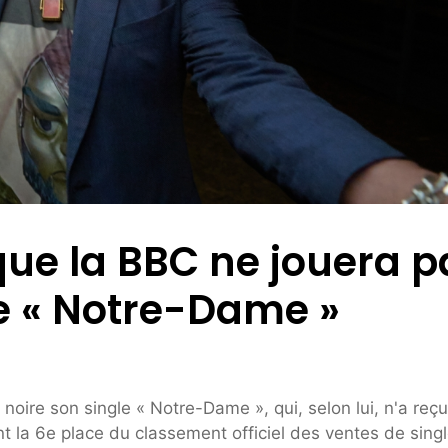
que la BBC ne jouera p
e « Notre-Dame »
noire son single « Notre-Dame », qui, selon lui, n'a reçu
t la 6e place du classement officiel des ventes de sing