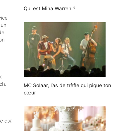
Qui est Mina Warren ?
vice
 un
de
ion
ue
ch.
MC Solaar, l’as de trèfle qui pique ton
cœur
e est