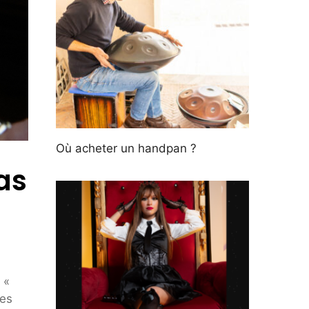
Où acheter un handpan ?
as
 «
les