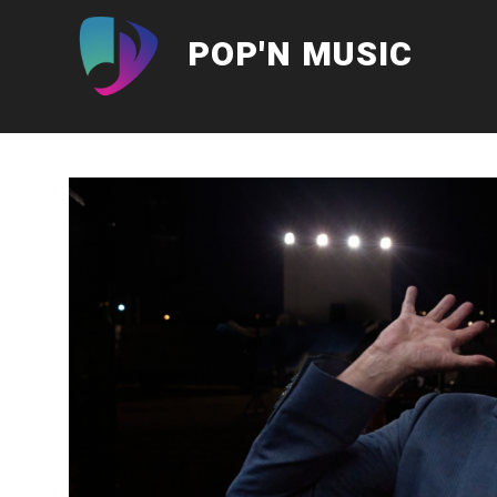
Aller
au
POP'N MUSIC
contenu