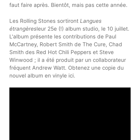
faut faire après. Bientôt, mais pas cette année.
Les Rolling Stones sortiront
Langues
étrangères
leur 25e (!) album studio, le 10 juillet.
L'album présente les contributions de Paul
McCartney, Robert Smith de The Cure, Chad
Smith des Red Hot Chili Peppers et Steve
Winwood ; il a été produit par un collaborateur
fréquent Andrew Watt. Obtenez une copie du
nouvel album en vinyle ici.