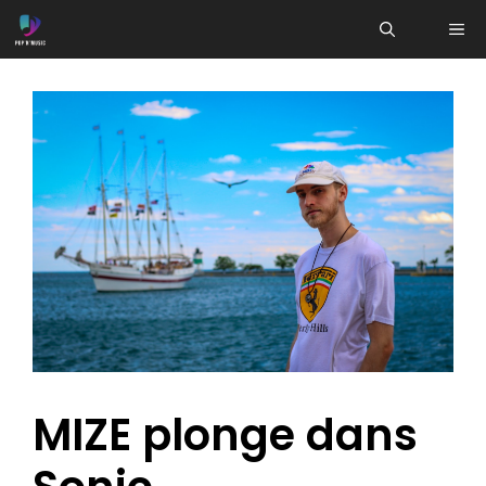
Aller
ME
au
contenu
MIZE plonge dans