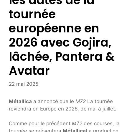
les dates de la
tournée
européenne en
2026 avec Gojira,
lâchée, Pantera &
Avatar
22 mai 2025
Métallica
a annoncé que le
M72
La tournée
reviendra en Europe en 2026, de mai à juillet.
Comme pour le précédent
M72
des courses, la
tournée se présentera
Métallica
La production