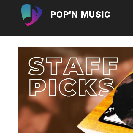
Aller
au
POP'N MUSIC
contenu