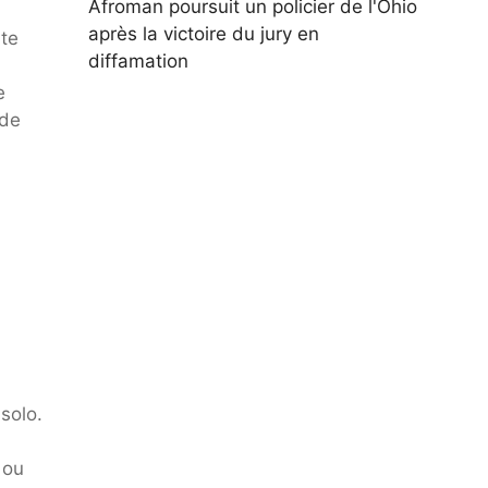
Afroman poursuit un policier de l'Ohio
après la victoire du jury en
nte
diffamation
e
 de
solo.
 ou