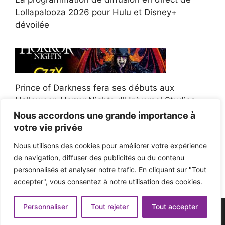
Lollapalooza 2026 pour Hulu et Disney+
dévoilée
Prince of Darkness fera ses débuts aux
Halloween Horror Nights d'Universal Studios
Nous accordons une grande importance à
votre vie privée
Nous utilisons des cookies pour améliorer votre expérience
de navigation, diffuser des publicités ou du contenu
Afroman poursuit un policier de l'Ohio après la
personnalisés et analyser notre trafic. En cliquant sur "Tout
victoire du jury en diffamation
accepter", vous consentez à notre utilisation des cookies.
Personnaliser
Tout rejeter
Tout accepter
© 2026 - Pop'n Music -
Mentions légales