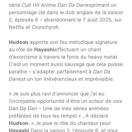
série Cult Hit Anime
Dan Da Dan
exprimant un
personnage clé dans le dub anglais de la saison
2, épisode 6 – abandonnant le 7 août 2025, sur
Netflix et Crunchyroll.
Hudson
apporte son feu mélodique signature
au rôle de
Hayashi
effectuant un chant
d'exorcisme à travers la force du heavy metal.
C'est un moment aussi sauvage que cela puisse
paraître – s'adapter parfaitement à
Dan Da
Dan
est un ton irrévérencieux et imprévisible.
« Je suis plus ravi d'annoncer que j'ai eu
l'incroyable opportunité d'être un acteur de voix
Dan Da Dan
– Une de mes séries animées
préférées de tous les temps! « , A déclaré
Hudson
. « Je joue le rôle du chanteur pour
Hayashi
Dans la saison 2, l'épisode 6, et pour