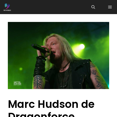
Aller
ME
au
contenu
Marc Hudson de
Dragonforce