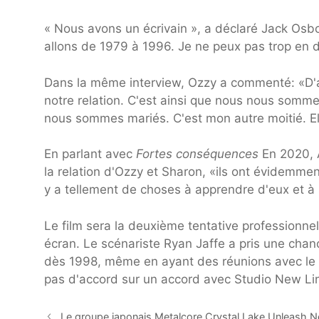
« Nous avons un écrivain », a déclaré Jack Os
allons de 1979 à 1996. Je ne peux pas trop en di
Dans la même interview, Ozzy a commenté: «D'ap
notre relation. C'est ainsi que nous nous so
nous sommes mariés. C'est mon autre moitié. Ell
En parlant avec
Fortes conséquences
En 2020, A
la relation d'Ozzy et Sharon, «ils ont évidemme
y a tellement de choses à apprendre d'eux et à s
Le film sera la deuxième tentative professionnel
écran. Le scénariste Ryan Jaffe a pris une chan
dès 1998, même en ayant des réunions avec le c
pas d'accord sur un accord avec Studio New Line
Le groupe japonais Metalcore Crystal Lake Unleash Ne