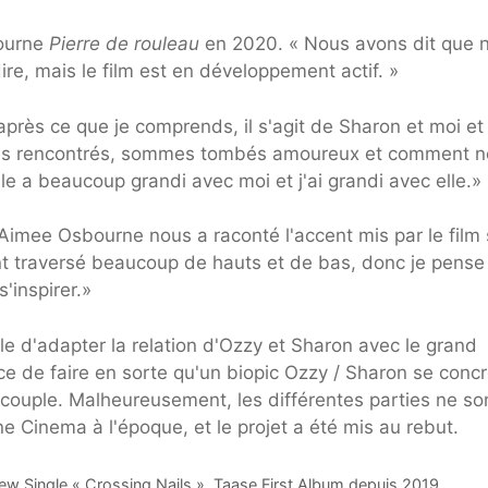
bourne
Pierre de rouleau
en 2020. « Nous avons dit que 
re, mais le film est en développement actif. »
rès ce que je comprends, il s'agit de Sharon et moi et
mmes rencontrés, sommes tombés amoureux et comment 
e a beaucoup grandi avec moi et j'ai grandi avec elle.»
imee Osbourne nous a raconté l'accent mis par le film 
nt traversé beaucoup de hauts et de bas, donc je pense 
'inspirer.»
le d'adapter la relation d'Ozzy et Sharon avec le grand
ce de faire en sorte qu'un biopic Ozzy / Sharon se concr
ouple. Malheureusement, les différentes parties ne so
 Cinema à l'époque, et le projet a été mis au rebut.
w Single « Crossing Nails », Taase First Album depuis 2019