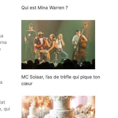
Qui est Mina Warren ?
sa
urne
e
MC Solaar, l’as de trèfle qui pique ton
la
cœur
dat
, qui