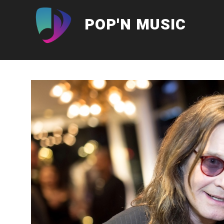
Aller
au
POP'N MUSIC
contenu