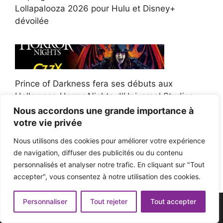
Lollapalooza 2026 pour Hulu et Disney+
dévoilée
Prince of Darkness fera ses débuts aux
Halloween Horror Nights d'Universal Studios
Nous accordons une grande importance à
votre vie privée
Nous utilisons des cookies pour améliorer votre expérience
de navigation, diffuser des publicités ou du contenu
Afroman poursuit un policier de l'Ohio après la
personnalisés et analyser notre trafic. En cliquant sur "Tout
victoire du jury en diffamation
accepter", vous consentez à notre utilisation des cookies.
Personnaliser
Tout rejeter
Tout accepter
© 2026 - Pop'n Music -
Mentions légales