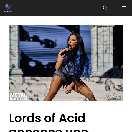
Aller
ME
au
contenu
Lords of Acid