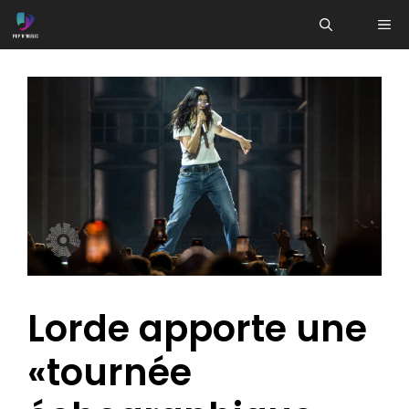
Aller
ME
au
contenu
Lorde apporte une
«tournée