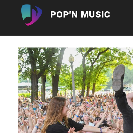
Aller
au
POP'N MUSIC
contenu