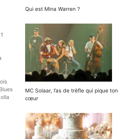
Qui est Mina Warren ?
31
a
ois
 Blues
MC Solaar, l’as de trèfle qui pique ton
olla
cœur