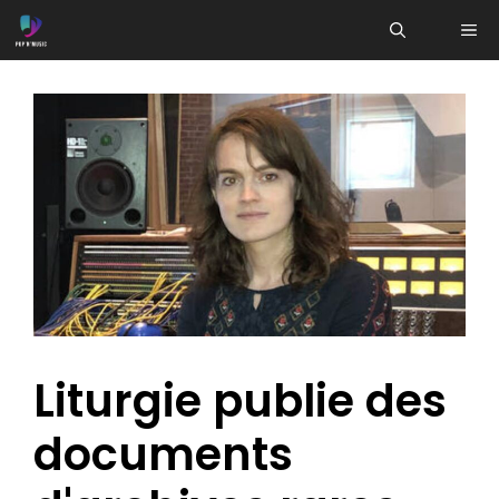
Aller
ME
au
contenu
Liturgie publie des
documents