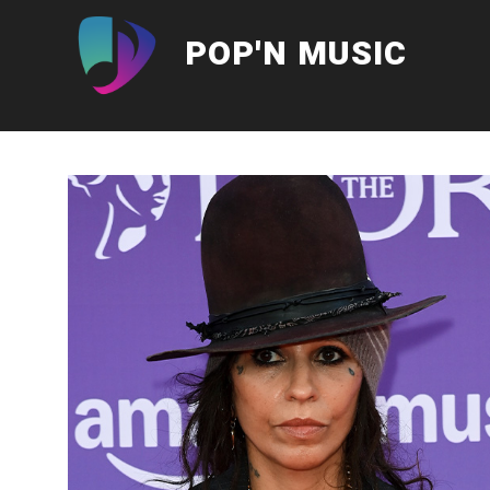
Aller
au
POP'N MUSIC
contenu