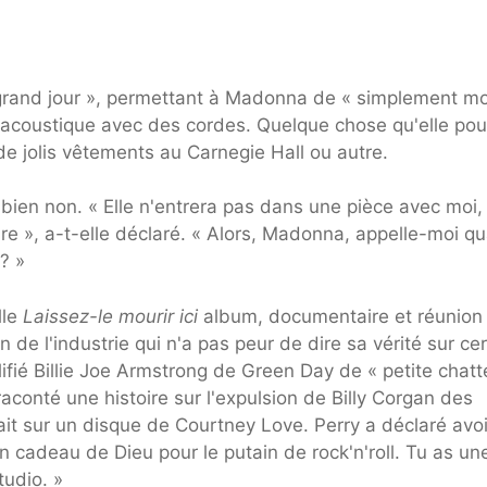
u grand jour », permettant à Madonna de « simplement m
s acoustique avec des cordes. Quelque chose qu'elle pour
de jolis vêtements au Carnegie Hall ou autre.
 bien non. « Elle n'entrera pas dans une pièce avec moi,
re », a-t-elle déclaré. « Alors, Madonna, appelle-moi q
? »
lle
Laissez-le mourir ici
album, documentaire et réunion
de l'industrie qui n'a pas peur de dire sa vérité sur ce
ifié Billie Joe Armstrong de Green Day de « petite chatt
 raconté une histoire sur l'expulsion de Billy Corgan des
ait sur un disque de Courtney Love. Perry a déclaré avoi
 cadeau de Dieu pour le putain de rock'n'roll. Tu as un
tudio. »