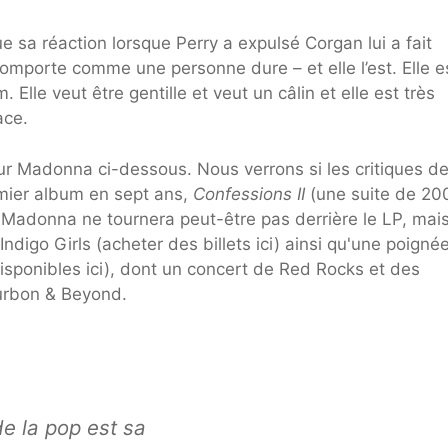
e sa réaction lorsque Perry a expulsé Corgan lui a fait
 comporte comme une personne dure – et elle l’est. Elle e
 Elle veut être gentille et veut un câlin et elle est très
ace.
r Madonna ci-dessous. Nous verrons si les critiques d
mier album en sept ans,
Confessions II
(une suite de 20
et. Madonna ne tournera peut-être pas derrière le LP, mai
ndigo Girls (acheter des billets ici) ainsi qu'une poigné
isponibles ici), dont un concert de Red Rocks et des
ourbon & Beyond.
de la pop est sa