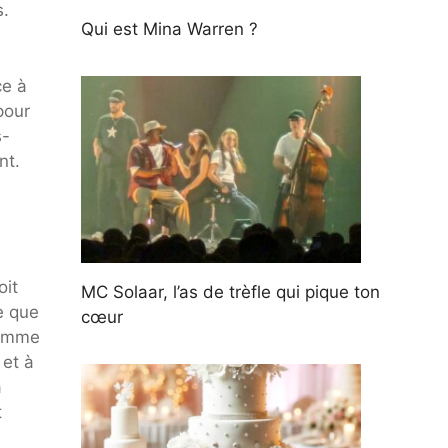
s.
Qui est Mina Warren ?
ce à
pour
s-
nt.
oit
MC Solaar, l’as de trèfle qui pique ton
e que
cœur
 femme
 et à
a
t