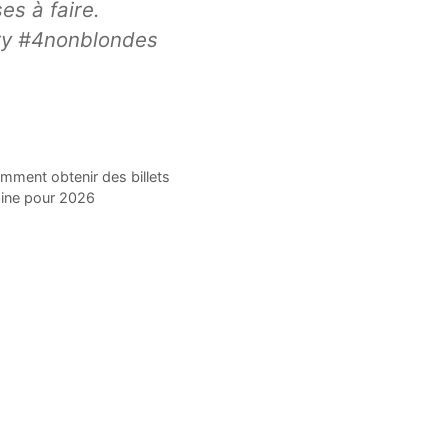
es à faire.
ry #4nonblondes
ment obtenir des billets
aine pour 2026