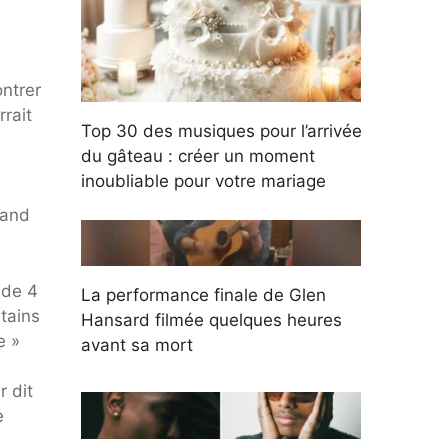
ontrer
rait
Top 30 des musiques pour l’arrivée
du gâteau : créer un moment
inoubliable pour votre mariage
uand
 de 4
La performance finale de Glen
rtains
Hansard filmée quelques heures
e »
avant sa mort
r dit
e