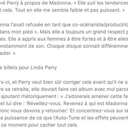
claré Perry à propos de Madonna. « Elle suit les tendance
et cela. Tout en elle me semble faible et pas puissant. »
na l'avait refusée en tant que co-scénariste/productri
e dans mon pied ». Mais elle a toujours un grand respect 
des. Elle a appris aux femmes à être fortes et à être elle
 constamment de son. Chaque disque sonnait différemme
ader. »
 billets pour Linda Perry
-ci, et Perry veut bien sûr corriger cela avant qu'il ne s
 sa retraite, elle devrait faire cet album avec moi parc
ré, ajoutant rhétoriquement : « J'adorerais amener cette
s et lui dire : 'Réveillez-vous. Revenez à qui est Madonna
onc nous devons y retourner.' Et concentrez-vous sur l
la puissance de ce que l'Auto-Tune et les effets peuven
 en ce moment pour cacher tout cela.