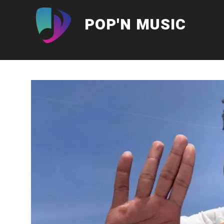
Aller
au
POP'N MUSIC
contenu