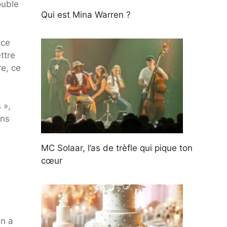
ouble
Qui est Mina Warren ?
 ce
ttre
re, ce
 »,
ens
MC Solaar, l’as de trèfle qui pique ton
cœur
en a