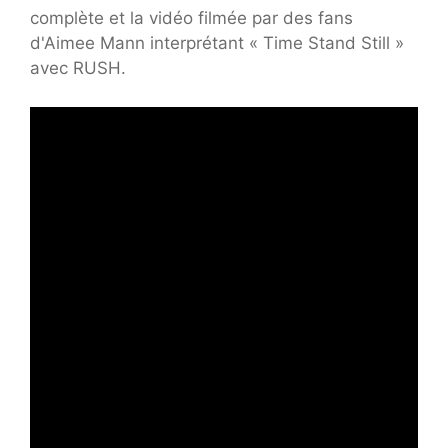
complète et la vidéo filmée par des fans
d'Aimee Mann interprétant « Time Stand Still »
avec RUSH.