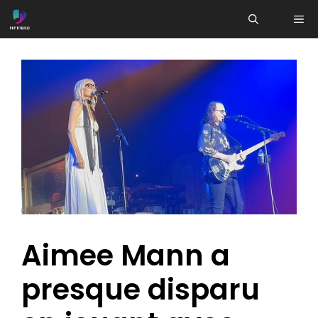
Aller
ME
au
contenu
Aimee Mann a
presque disparu