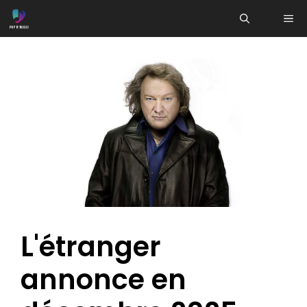
Aller
ME
au
contenu
L'étranger
annonce en