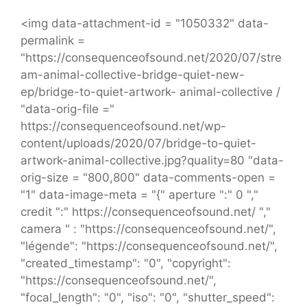
<img data-attachment-id = "1050332" data-
permalink =
"https://consequenceofsound.net/2020/07/stre
am-animal-collective-bridge-quiet-new-
ep/bridge-to-quiet-artwork- animal-collective /
"data-orig-file ="
https://consequenceofsound.net/wp-
content/uploads/2020/07/bridge-to-quiet-
artwork-animal-collective.jpg?quality=80 "data-
orig-size = "800,800" data-comments-open =
"1" data-image-meta = "{" aperture ":" 0 ","
credit ":" https://consequenceofsound.net/ ","
camera " : "https://consequenceofsound.net/",
"légende": "https://consequenceofsound.net/",
"created_timestamp": "0", "copyright":
"https://consequenceofsound.net/",
"focal_length": "0", "iso": "0", "shutter_speed":