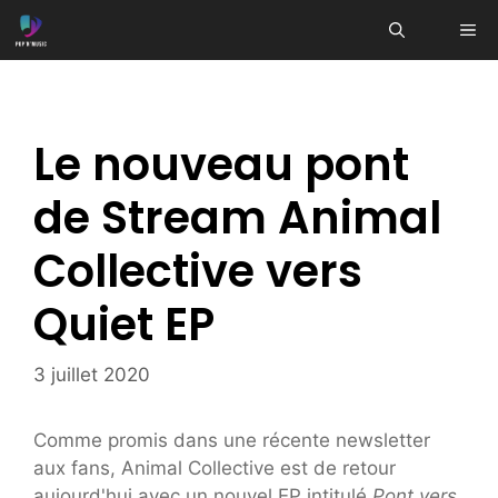
Aller
ME
au
contenu
Le nouveau pont
de Stream Animal
Collective vers
Quiet EP
3 juillet 2020
Comme promis dans une récente newsletter
aux fans, Animal Collective est de retour
aujourd'hui avec un nouvel EP intitulé
Pont vers