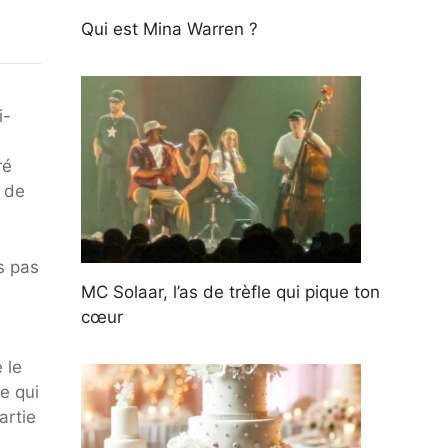
Qui est Mina Warren ?
i-
ré
e de
s pas
MC Solaar, l’as de trèfle qui pique ton
cœur
 le
e qui
artie