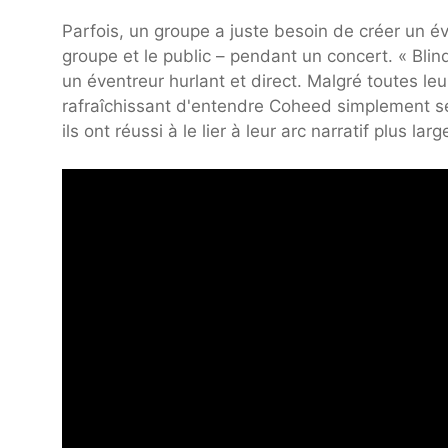
Parfois, un groupe a juste besoin de créer un év
groupe et le public – pendant un concert. « Bl
un éventreur hurlant et direct. Malgré toutes le
rafraîchissant d'entendre Coheed simplement s
ils ont réussi à le lier à leur arc narratif plus la