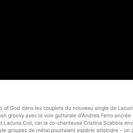
b of God dans les couplets du nouveau single de Lacun
sh groovy avec la voix gutturale d'Andrea Ferro ancrée
ent Lacuna Coil, car la co-chanteuse Cristina Scabbia en
e groupes de métal pourraient espérer atteindre – un 