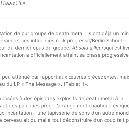
Tablet I].»
antation de pur groupe de death metal. Ils ont déjà un min
eam, et ces influences rock progressif/Berlin School –
œur du dernier opus du groupe.
Absolu ailleurs
qui est liv
ncantation a officiellement atteint sa phase progressiv
ue peu atténué par rapport aux œuvres précédentes, mai
u du LP « The Message ». [Tablet I]».
aposées à des épisodes explosifs de death metal à la
s et des paniques prog. L’arrangement chaotique évoque
d Incantation – une tapisserie de sons d’un autre mond
re cerveau ait du mal à tout déconstruire d’un coup fait p