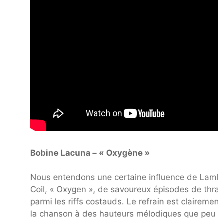
Bobine Lacuna – « Oxygène »
Nous entendons une certaine influence de Lam
Coil, « Oxygen », de savoureux épisodes de thra
parmi les riffs costauds. Le refrain est clairem
la chanson à des hauteurs mélodiques que peu d