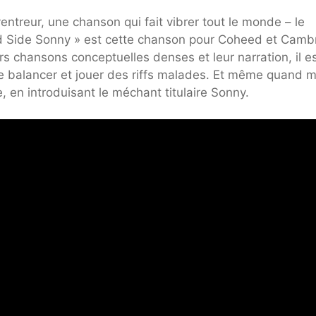
entreur, une chanson qui fait vibrer tout le monde – le
ind Side Sonny » est cette chanson pour Coheed et Cambr
urs chansons conceptuelles denses et leur narration, il e
e balancer et jouer des riffs malades. Et même quand 
rge, en introduisant le méchant titulaire Sonny.