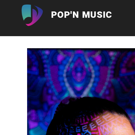
Aller
au
POP'N MUSIC
contenu