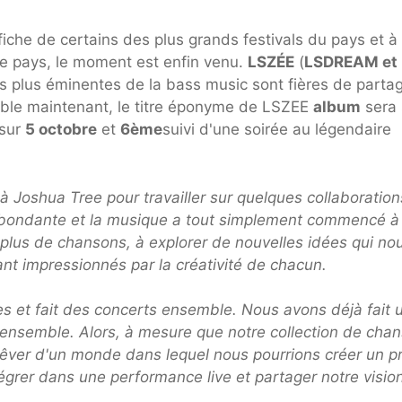
fiche de certains des plus grands festivals du pays et à
 le pays, le moment est enfin venu.
LSZÉE
(
LSDREAM et
es plus éminentes de la bass music sont fières de parta
ble maintenant, le titre éponyme de LSZEE
album
sera 
sur
5 octobre
et
6ème
suivi d'une soirée au légendaire
à Joshua Tree pour travailler sur quelques collaboration
us abondante et la musique a tout simplement commencé à
 plus de chansons, à explorer de nouvelles idées qui no
nt impressionnés par la créativité de chacun.
es et fait des concerts ensemble. Nous avons déjà fait 
ensemble. Alors, à mesure que notre collection de cha
êver d'un monde dans lequel nous pourrions créer un pr
grer dans une performance live et partager notre vision