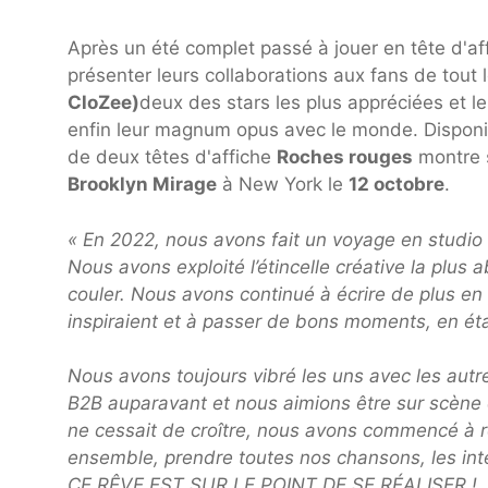
Après un été complet passé à jouer en tête d'af
présenter leurs collaborations aux fans de tout
CloZee)
deux des stars les plus appréciées et l
enfin leur magnum opus avec le monde. Disponi
de deux têtes d'affiche
Roches rouges
montre 
Brooklyn Mirage
à New York le
12 octobre
.
« En 2022, nous avons fait un voyage en studio 
Nous avons exploité l’étincelle créative la pl
couler. Nous avons continué à écrire de plus en
inspiraient et à passer de bons moments, en éta
Nous avons toujours vibré les uns avec les autr
B2B auparavant et nous aimions être sur scène 
ne cessait de croître, nous avons commencé à r
ensemble, prendre toutes nos chansons, les inté
CE RÊVE EST SUR LE POINT DE SE RÉALISER !