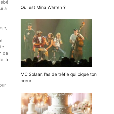
bébé
Qui est Mina Warren ?
ui a
ose,
le
te
n de
e la
MC Solaar, l’as de trèfle qui pique ton
cœur
our