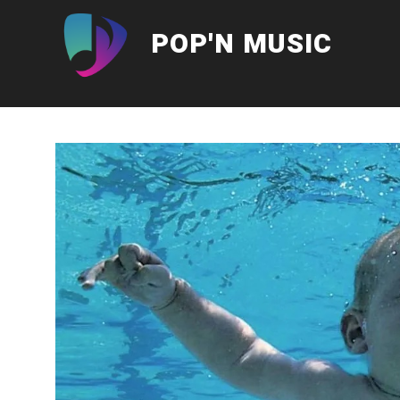
Aller
au
POP'N MUSIC
contenu