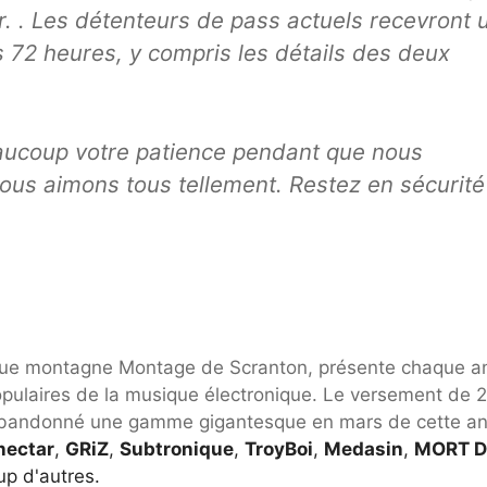
ir. . Les détenteurs de pass actuels recevront 
s 72 heures, y compris les détails des deux
aucoup votre patience pendant que nous
vous aimons tous tellement. Restez en sécurité
esque montagne Montage de Scranton, présente chaque 
populaires de la musique électronique. Le versement de 
nt abandonné une gamme gigantesque en mars de cette a
nectar
,
GRiZ
,
Subtronique
,
TroyBoi
,
Medasin
,
MORT D
up d'autres.