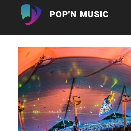
Aller
au
POP'N MUSIC
contenu