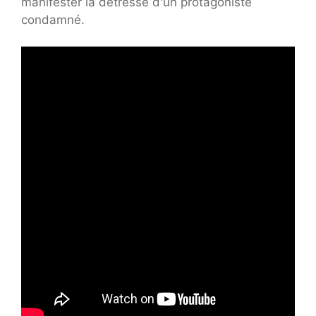
manifester la détresse d'un protagoniste
condamné.