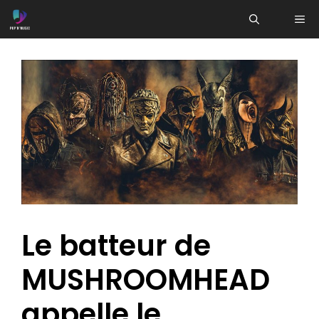
Aller
ME
au
contenu
Le batteur de
MUSHROOMHEAD
appelle le