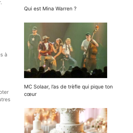
.
Qui est Mina Warren ?
s à
MC Solaar, l’as de trèfle qui pique ton
oter
cœur
utres