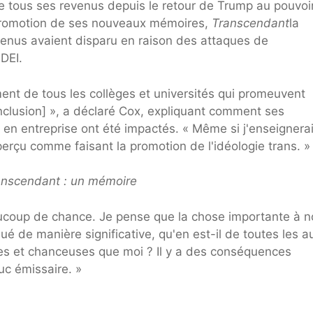
e tous ses revenus depuis le retour de Trump au pouvoir
promotion de ses nouveaux mémoires,
Transcendant
la
enus avaient disparu en raison des attaques de
 DEI.
nt de tous les collèges et universités qui promeuvent
 Inclusion] », a déclaré Cox, expliquant comment ses
n entreprise ont été impactés. « Même si j'enseignerai
perçu comme faisant la promotion de l'idéologie trans. »
anscendant : un mémoire
eaucoup de chance. Je pense que la chose importante à n
é de manière significative, qu'en est-il de toutes les a
ées et chanceuses que moi ? Il y a des conséquences
uc émissaire. »