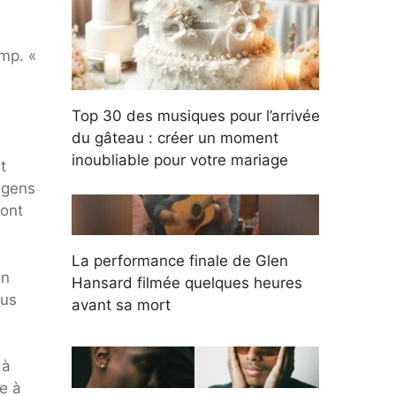
ump. «
Top 30 des musiques pour l’arrivée
du gâteau : créer un moment
inoubliable pour votre mariage
t
 gens
sont
La performance finale de Glen
on
Hansard filmée quelques heures
ous
avant sa mort
 à
e à