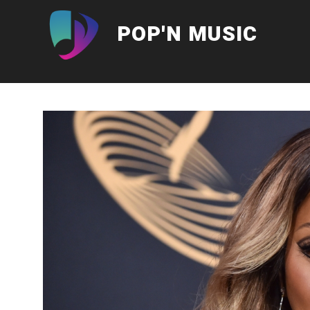
Aller
au
POP'N MUSIC
contenu