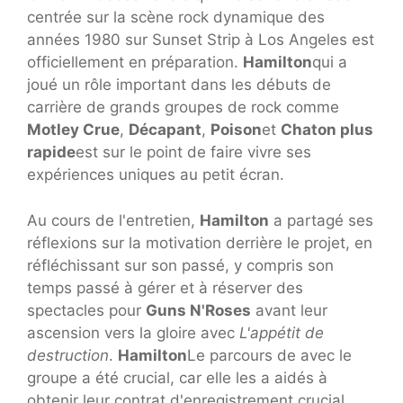
centrée sur la scène rock dynamique des
années 1980 sur Sunset Strip à Los Angeles est
officiellement en préparation.
Hamilton
qui a
joué un rôle important dans les débuts de
carrière de grands groupes de rock comme
Motley Crue
,
Décapant
,
Poison
et
Chaton plus
rapide
est sur le point de faire vivre ses
expériences uniques au petit écran.
Au cours de l'entretien,
Hamilton
a partagé ses
réflexions sur la motivation derrière le projet, en
réfléchissant sur son passé, y compris son
temps passé à gérer et à réserver des
spectacles pour
Guns N'Roses
avant leur
ascension vers la gloire avec
L'appétit de
destruction
.
Hamilton
Le parcours de avec le
groupe a été crucial, car elle les a aidés à
obtenir leur contrat d'enregistrement crucial