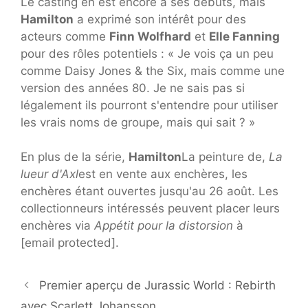
Le casting en est encore à ses débuts, mais
Hamilton
a exprimé son intérêt pour des
acteurs comme
Finn Wolfhard
et
Elle Fanning
pour des rôles potentiels : « Je vois ça un peu
comme Daisy Jones & the Six, mais comme une
version des années 80. Je ne sais pas si
légalement ils pourront s'entendre pour utiliser
les vrais noms de groupe, mais qui sait ? »
En plus de la série,
Hamilton
La peinture de,
La
lueur d'Axl
est en vente aux enchères, les
enchères étant ouvertes jusqu'au 26 août. Les
collectionneurs intéressés peuvent placer leurs
enchères via
Appétit pour la distorsion
à
[email protected]
.
Premier aperçu de Jurassic World : Rebirth
avec Scarlett Johansson