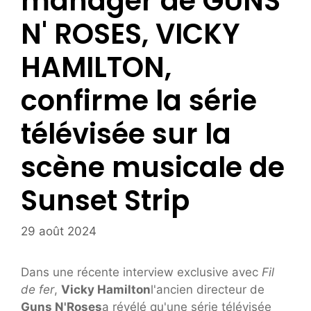
manager de GUNS
N' ROSES, VICKY
HAMILTON,
confirme la série
télévisée sur la
scène musicale de
Sunset Strip
29 août 2024
Dans une récente interview exclusive avec
Fil
de fer
,
Vicky Hamilton
l'ancien directeur de
Guns N'Roses
a révélé qu'une série télévisée