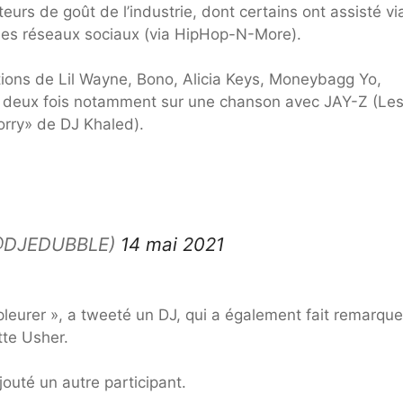
teurs de goût de l’industrie, dont certains ont assisté vi
 les réseaux sociaux (via HipHop-N-More).
tions de Lil Wayne, Bono, Alicia Keys, Moneybagg Yo,
t deux fois notamment sur une chanson avec JAY-Z (Le
orry» de DJ Khaled).
(@DJEDUBBLE)
14 mai 2021
pleurer », a tweeté un DJ, qui a également fait remarque
tte Usher.
jouté un autre participant.