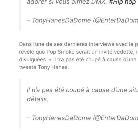
adorer si vous aimez DMX.
#Hip hop
– TonyHanesDaDome (@EnterDaDo
Dans l’une de ses dernières interviews avec le
révélé que Pop Smoke serait un invité vedette, 
divulguées. « Il n’a pas été coupé à cause d’une 
tweeté Tony Hanes.
Il n’a pas été coupé à cause d’une si
détails.
– TonyHanesDaDome (@EnterDaDo