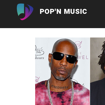
Aller
au
POP'N MUSIC
contenu