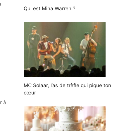
a
Qui est Mina Warren ?
s
MC Solaar, l’as de trèfle qui pique ton
cœur
r à