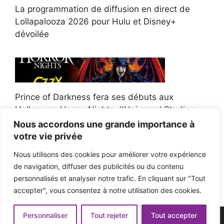
La programmation de diffusion en direct de
Lollapalooza 2026 pour Hulu et Disney+
dévoilée
Prince of Darkness fera ses débuts aux
Halloween Horror Nights d'Universal Studios
Nous accordons une grande importance à
votre vie privée
Nous utilisons des cookies pour améliorer votre expérience
de navigation, diffuser des publicités ou du contenu
Afroman poursuit un policier de l'Ohio après la
personnalisés et analyser notre trafic. En cliquant sur "Tout
victoire du jury en diffamation
accepter", vous consentez à notre utilisation des cookies.
Personnaliser
Tout rejeter
Tout accepter
© 2026 - Pop'n Music -
Mentions légales