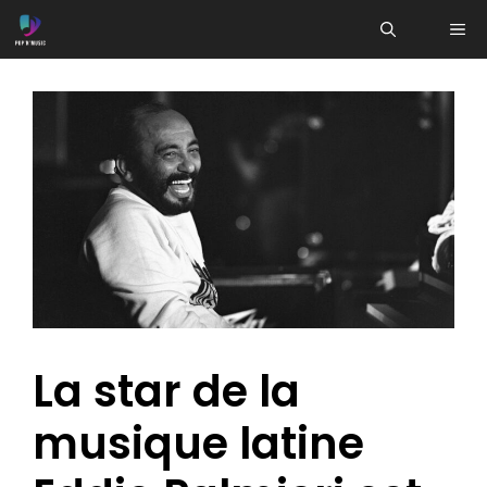
Aller
ME
au
contenu
La star de la
musique latine