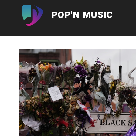
Aller
au
POP'N MUSIC
contenu