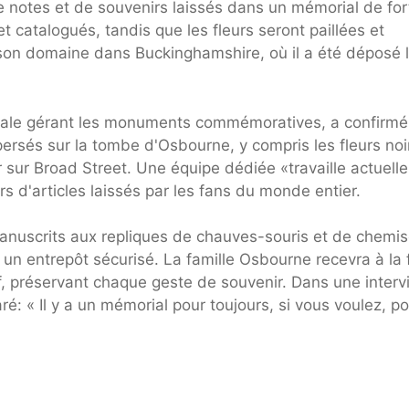
e notes et de souvenirs laissés dans un mémorial de fo
 catalogués, tandis que les fleurs seront paillées et
 son domaine dans Buckinghamshire, où il a été déposé 
cipale gérant les monuments commémoratives, a confirm
persés sur la tombe d'Osbourne, y compris les fleurs noi
r sur Broad Street. Une équipe dédiée «travaille actuell
iers d'articles laissés par les fans du monde entier.
nuscrits aux repliques de chauves-souris et de chemi
un entrepôt sécurisé. La famille Osbourne recevra à la 
, préservant chaque geste de souvenir. Dans une interv
é: « Il y a un mémorial pour toujours, si vous voulez, p