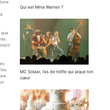
rtune
Qui est Mina Warren ?
la
é que
res
ement
ses
fois
MC Solaar, l’as de trèfle qui pique ton
iew
cœur
our