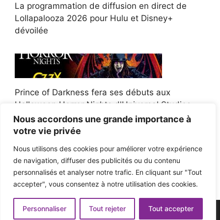
La programmation de diffusion en direct de
Lollapalooza 2026 pour Hulu et Disney+
dévoilée
Prince of Darkness fera ses débuts aux
Halloween Horror Nights d'Universal Studios
Nous accordons une grande importance à
votre vie privée
Nous utilisons des cookies pour améliorer votre expérience
de navigation, diffuser des publicités ou du contenu
Afroman poursuit un policier de l'Ohio après la
personnalisés et analyser notre trafic. En cliquant sur "Tout
victoire du jury en diffamation
accepter", vous consentez à notre utilisation des cookies.
Personnaliser
Tout rejeter
Tout accepter
© 2026 - Pop'n Music -
Mentions légales