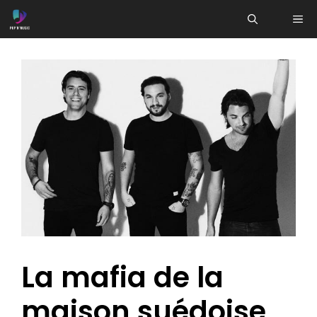
Aller
ME
au
contenu
La mafia de la
maison suédoise