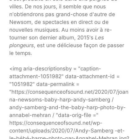
villes. De nos jours, il semble que nous
n'obtiendrons pas grand-chose d'autre de
Newsom, de spectacles en direct ou de
nouvelles musiques. Au moins avoir à re-
tourner son dernier album, 2015's
Les
plongeurs
, est une délicieuse façon de passer
le temps.
<img aria-descriptionsby = "caption-
attachment-1051982" data-attachment-id =
"1051982" data-permalink =
"https://consequenceofsound.net/2020/07/joan
na-newsoms-baby-harp-andy-samberg /
andy-samberg-and-the-baby-harp-photo-by-
annabel-mehran / "data-orig-file ="
https://consequenceofsound.net/wp-
content/uploads/2020/07/Andy-Samberg -et-
le-bébé-harpe-photo-par-Annabel-Mehran.jpg?