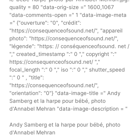
quality = 80 "data-orig-size =" 1600,1067
"data-comments-open =" 1 "data-image-meta
=" {"ouverture": "0", "crédit":
"https://consequenceofsound.net/", "appareil
photo": "https://consequenceofsound.net/",
"légende": "https: // conséquenceofsound. net /
"," created_timestamp ":" 0 "," copyright ":"
https://consequenceofsound.net/ ","
focal_length ":" 0 "," iso ":" 0 "," shutter_speed
":" 0 " , "title":
"https://consequenceofsound.net/",
"orientation": "0"} "data-image-title =" Andy
Samberg et la harpe pour bébé, photo
d'Annabel Mehran "data-image-description = "
Andy Samberg et la harpe pour bébé, photo
d'Annabel Mehran