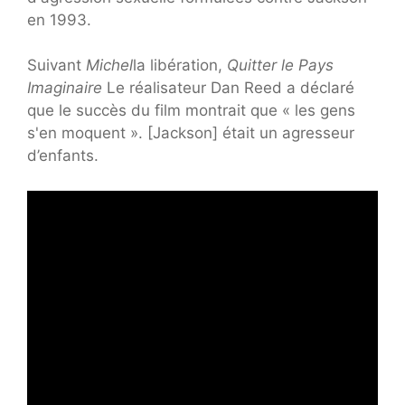
en 1993.
Suivant
Michel
la libération,
Quitter le Pays
Imaginaire
Le réalisateur Dan Reed a déclaré
que le succès du film montrait que « les gens
s'en moquent ». [Jackson] était un agresseur
d’enfants.