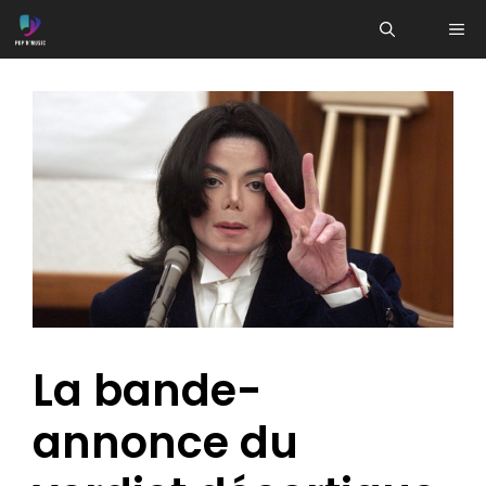
Aller
ME
au
contenu
La bande-
annonce du