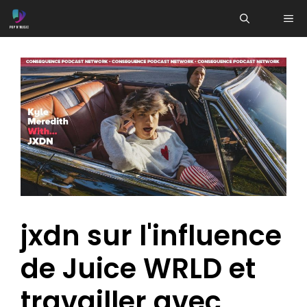
Aller
ME
au
contenu
jxdn sur l'influence
de Juice WRLD et
travailler avec