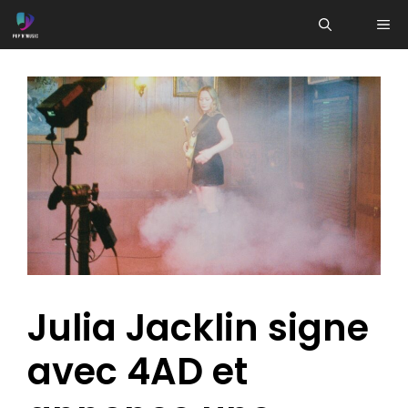
Aller
ME
au
contenu
Julia Jacklin signe
avec 4AD et