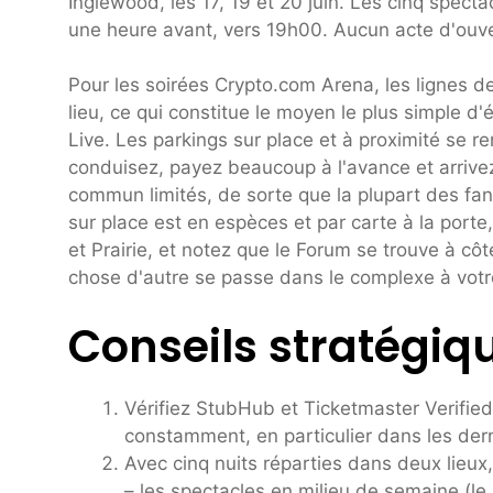
Inglewood, les 17, 19 et 20 juin. Les cinq spe
une heure avant, vers 19h00. Aucun acte d'ouve
Pour les soirées Crypto.com Arena, les lignes de
lieu, ce qui constitue le moyen le plus simple d'é
Live. Les parkings sur place et à proximité se 
conduisez, payez beaucoup à l'avance et arrive
commun limités, de sorte que la plupart des fans
sur place est en espèces et par carte à la port
et Prairie, et notez que le Forum se trouve à côt
chose d'autre se passe dans le complexe à votre
Conseils stratégiq
Vérifiez StubHub et Ticketmaster Verified
constamment, en particulier dans les der
Avec cinq nuits réparties dans deux lieu
– les spectacles en milieu de semaine (le 