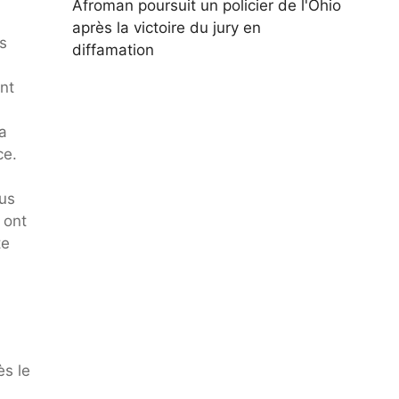
Afroman poursuit un policier de l'Ohio
après la victoire du jury en
s
diffamation
nt
a
ce.
ous
 ont
te
ès le