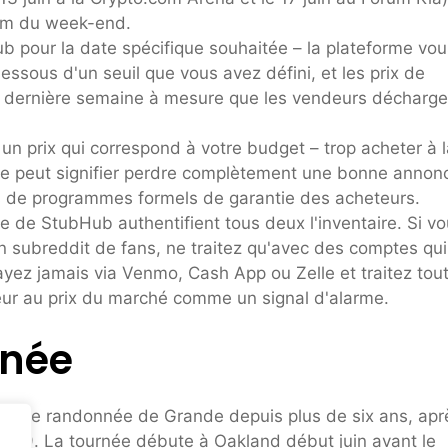
rum du week-end.
b pour la date spécifique souhaitée – la plateforme vou
essous d'un seuil que vous avez défini, et les prix de
a dernière semaine à mesure que les vendeurs décharge
n prix qui correspond à votre budget – trop acheter à l
re peut signifier perdre complètement une bonne annon
 de programmes formels de garantie des acheteurs.
e de StubHub authentifient tous deux l'inventaire. Si v
n subreddit de fans, ne traitez qu'avec des comptes qui
ayez jamais via Venmo, Cash App ou Zelle et traitez tou
ieur au prix du marché comme un signal d'alarme.
rnée
grande randonnée de Grande depuis plus de six ans, apr
 2019. La tournée débute à Oakland début juin avant le