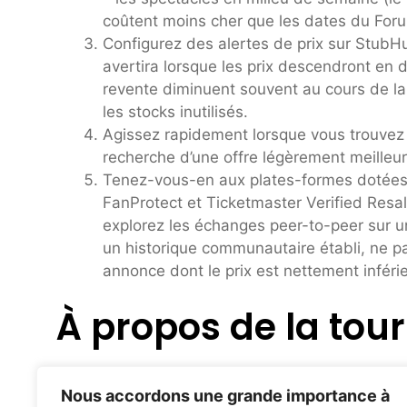
coûtent moins cher que les dates du Fo
Configurez des alertes de prix sur StubHu
avertira lorsque les prix descendront en d
revente diminuent souvent au cours de l
les stocks inutilisés.
Agissez rapidement lorsque vous trouvez u
recherche d’une offre légèrement meilleu
Tenez-vous-en aux plates-formes dotées
FanProtect et Ticketmaster Verified Resal
explorez les échanges peer-to-peer sur u
un historique communautaire établi, ne p
annonce dont le prix est nettement infér
À propos de la tou
« The Eternal Sunshine Tour » est la première 
Nous accordons une grande importance à
« Sweetener World Tour », qui s'est terminé en