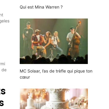
Qui est Mina Warren ?
nt
geles
rmi
s de
MC Solaar, l’as de trèfle qui pique ton
cœur
ts
s