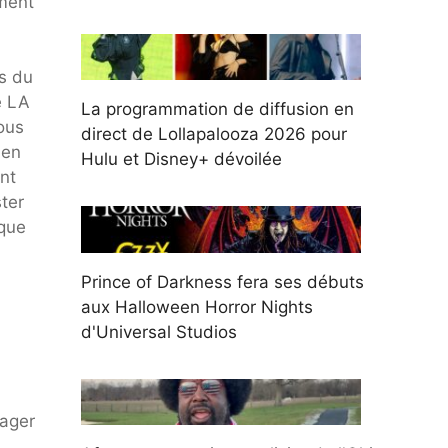
ement
as du
e LA
La programmation de diffusion en
ous
direct de Lollapalooza 2026 pour
 en
Hulu et Disney+ dévoilée
nt
ter
lque
Prince of Darkness fera ses débuts
aux Halloween Horror Nights
d'Universal Studios
gager