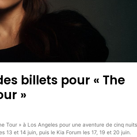
s billets pour « The
our »
e Tour » à Los Angeles pour une aventure de cinq nuit
 13 et 14 juin, puis le Kia Forum les 17, 19 et 20 juin.