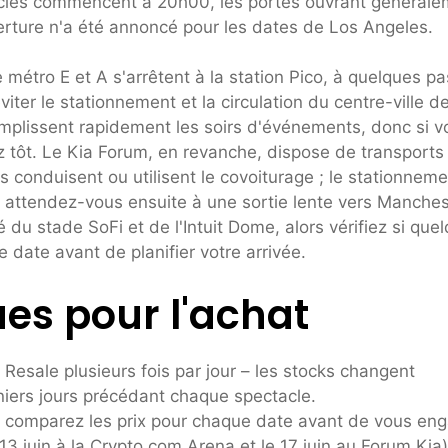
ctacles commencent à 20h00, les portes ouvrant général
rture n'a été annoncé pour les dates de Los Angeles.
 métro E et A s'arrêtent à la station Pico, à quelques p
viter le stationnement et la circulation du centre-ville d
remplissent rapidement les soirs d'événements, donc si v
z tôt. Le Kia Forum, en revanche, dispose de transports
 conduisent ou utilisent le covoiturage ; le stationneme
e, attendez-vous ensuite à une sortie lente vers Manches
é du stade SoFi et de l'Intuit Dome, alors vérifiez si que
 date avant de planifier votre arrivée.
ues pour l'achat
 Resale plusieurs fois par jour – les stocks changent
niers jours précédant chaque spectacle.
x, comparez les prix pour chaque date avant de vous en
13 juin à la Crypto.com Arena et le 17 juin au Forum Kia)