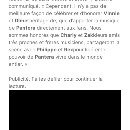
communiqué. « Cependant, il n’y a pas de
meilleure façon de célébrer et d’honorer
Vinnie
et
Dîme
l’héritage de, que d’apporter la musique
de
Pantera
directement aux fans. Nous
sommes honorés que
Charly
et
Zakk
leurs amis
très proches et frères musiciens, partageront la
scène avec
Philippe
et
Rex
pour libérer le
pouvoir de
Pantera
vivre dans le monde
entier. »
Publicité. Faites défiler pour continuer la
lecture.