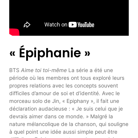
« Épiphanie »
BTS
Aime toi toi-même
La série a été une
période où les membres ont tous exploré leurs
propres relations avec les concepts souvent
difficiles d’amour de soi et d’identité. Avec le
morceau solo de Jin, « Epiphany », il fait une
déclaration audacieuse : « Je suis celui que je
devrais aimer dans ce monde. » Malgré la
nature mélancolique de la chanson, qui souligne
à quel point une idée aussi simple peut être