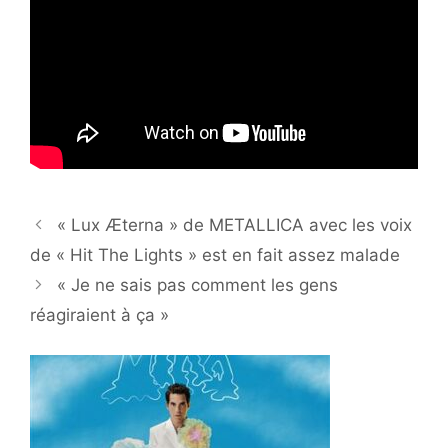
« Lux Æterna » de METALLICA avec les voix
de « Hit The Lights » est en fait assez malade
« Je ne sais pas comment les gens
réagiraient à ça »