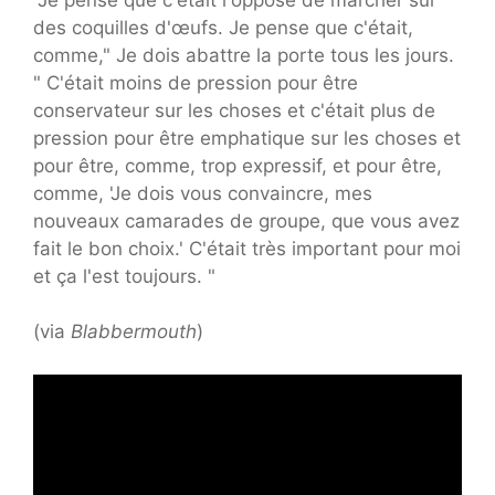
des coquilles d'œufs. Je pense que c'était,
comme," Je dois abattre la porte tous les jours.
" C'était moins de pression pour être
conservateur sur les choses et c'était plus de
pression pour être emphatique sur les choses et
pour être, comme, trop expressif, et pour être,
comme, 'Je dois vous convaincre, mes
nouveaux camarades de groupe, que vous avez
fait le bon choix.' C'était très important pour moi
et ça l'est toujours. "
(via
Blabbermouth
)